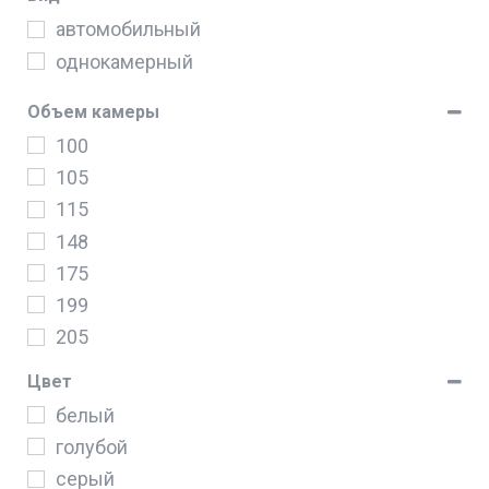
Hisense
автомобильный
Hyundai
однокамерный
Midea
Shivaki
Объем камеры
Starwind
100
Teka
105
Бирюса
115
Морозко
148
175
199
205
225
Цвет
280
белый
324
голубой
352
серый