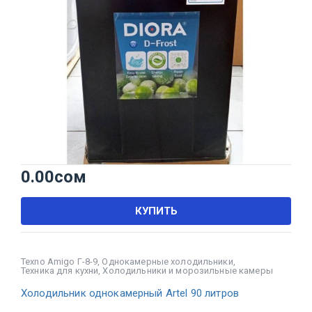
0.00
сом
КУПИТЬ
Texno Amigo Г-8-9
,
Однокамерные холодильники
,
Техника для кухни
,
Холодильники и морозильные камеры
Холодильник однокамерный Artel 90 литров