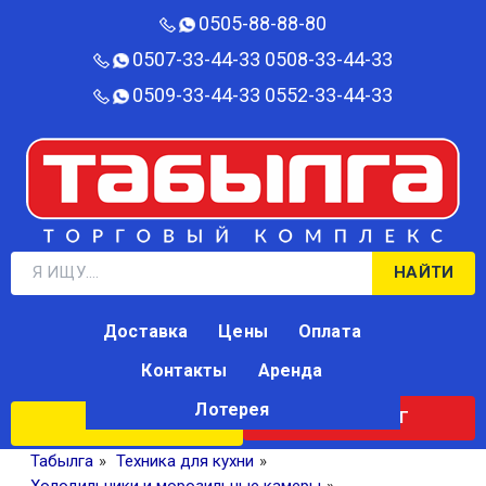
0505-88-88-80‬
0507-33-44-33
0508-33-44-33
0509-33-44-33
0552-33-44-33
НАЙТИ
Доставка
Цены
Оплата
Контакты
Аренда
Лотерея
КАТАЛОГ
ЛОТЕРЕЯ
Табылга
»
Техника для кухни
»