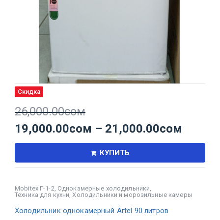
Скидка
26,000.00
сом
19,000.00
сом
–
21,000.00
сом
КУПИТЬ
Mobitex Г-1-2
,
Однокамерные холодильники
,
Техника для кухни
,
Холодильники и морозильные камеры
Холодильник однокамерный Artel 90 литров