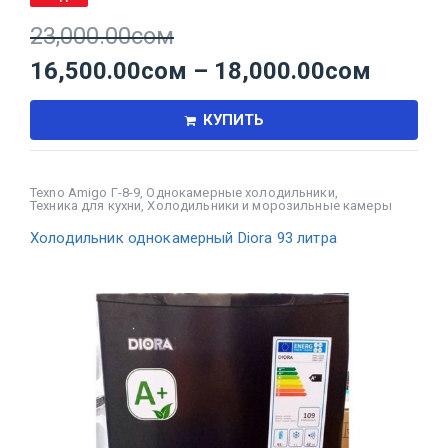
23,000.00
сом
16,500.00
сом
–
18,000.00
сом
КУПИТЬ
Texno Amigo Г-8-9
,
Однокамерные холодильники
,
Техника для кухни
,
Холодильники и морозильные камеры
Холодильник однокамерный Diora 93 литра