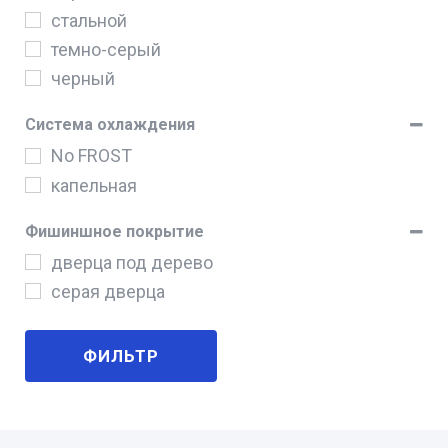
66
стальной
90
темно-серый
91
черный
93
Система охлаждения
No FROST
капельная
Фишиншное покрытие
дверца под дерево
серая дверца
ФИЛЬТР