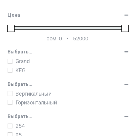
Цена
сом
-
Мин. цена
Макс. цена
Выбрать...
Grand
KEG
Выбрать...
Вертикальный
Горизонтальный
Выбрать...
254
95