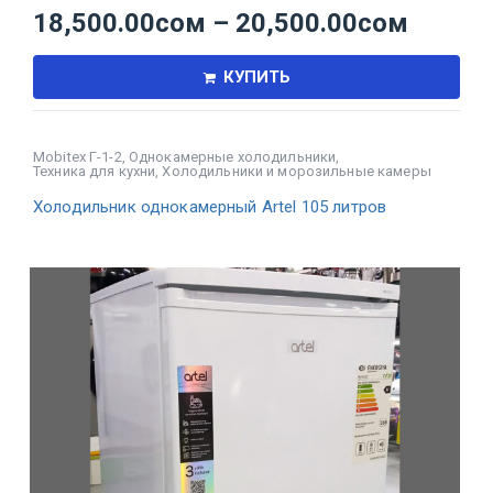
18,500.00
сом
–
20,500.00
сом
КУПИТЬ
Mobitex Г-1-2
,
Однокамерные холодильники
,
Техника для кухни
,
Холодильники и морозильные камеры
Холодильник однокамерный Artel 105 литров