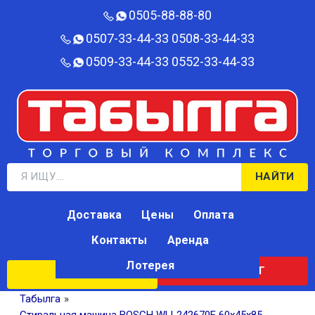
0505-88-88-80‬
0507-33-44-33
0508-33-44-33
0509-33-44-33
0552-33-44-33
НАЙТИ
Доставка
Цены
Оплата
Контакты
Аренда
Лотерея
КАТАЛОГ
ЛОТЕРЕЯ
Табылга
»