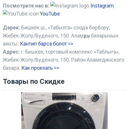
Посмотрите нас в:
Instagram
YouTube
Дарек:
Бишкек ш., «Табылга» соода борбору,
Жибек-Жолу/Буденого, 150. Аламүдүн базарынын
аянты.
Кантип барса болот
=>
Адрес:
г. Бишкек, торговый комплекс «Таблыга»,
Жибек-Жолу/Буденого, 150. Район Аламединского
базара.
Как проехать =
>
Товары по Скидке