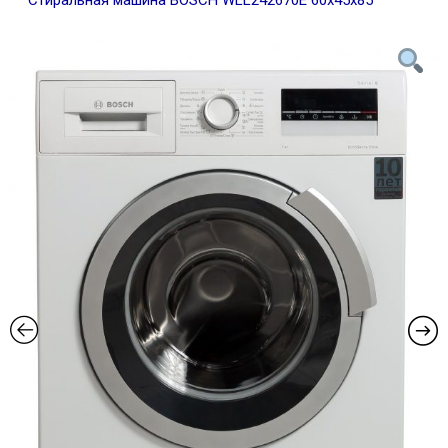
Стиральная машина BOSCH WLL242670E 60х45х85