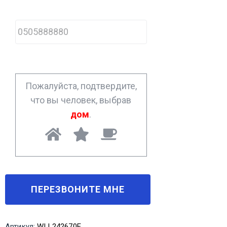
P
h
o
n
e
*
Пожалуйста, подтвердите,
что вы человек, выбрав
дом
.
Артикул:
WLL242670E